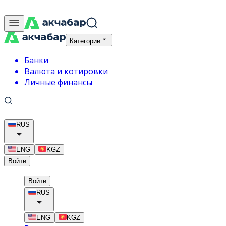
Категории
Банки
Валюта и котировки
Личные финансы
RUS
ENG
KGZ
Войти
Войти
RUS
ENG
KGZ