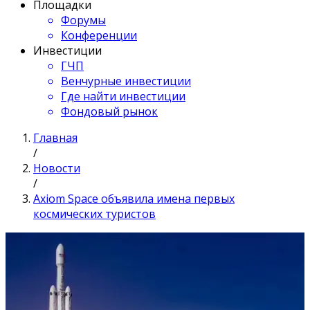
Площадки
Форумы
Конференции
Инвестиции
ГЧП
Венчурные инвестиции
Где найти инвестиции
Фондовый рынок
Главная
/
Новости
/
Axiom Space объявила имена первых
космических туристов