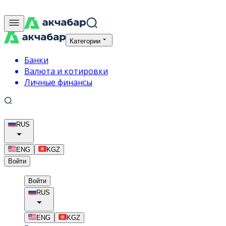
Категории
Банки
Валюта и котировки
Личные финансы
RUS
ENG
KGZ
Войти
Войти
RUS
ENG
KGZ