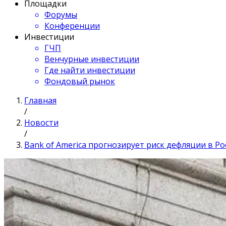
Площадки
Форумы
Конференции
Инвестиции
ГЧП
Венчурные инвестиции
Где найти инвестиции
Фондовый рынок
Главная
/
Новости
/
Bank of America прогнозирует риск дефляции в Ро