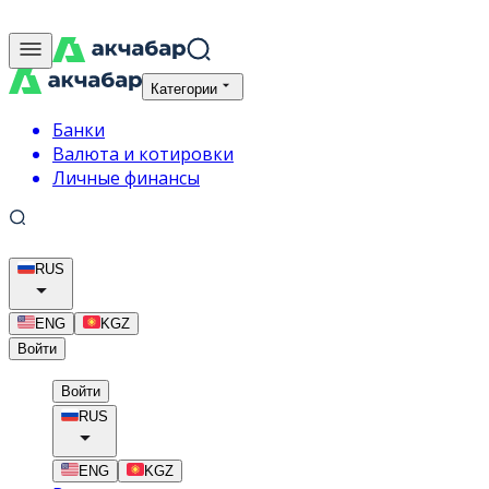
Категории
Банки
Валюта и котировки
Личные финансы
RUS
ENG
KGZ
Войти
Войти
RUS
ENG
KGZ