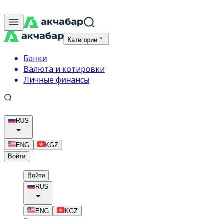
Категории
Банки
Валюта и котировки
Личные финансы
RUS
ENG
KGZ
Войти
Войти
RUS
ENG
KGZ