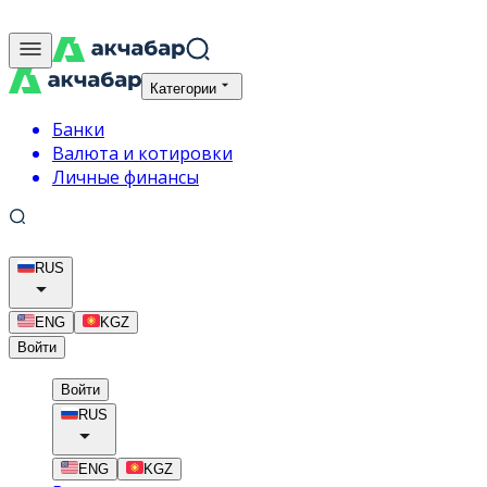
Категории
Банки
Валюта и котировки
Личные финансы
RUS
ENG
KGZ
Войти
Войти
RUS
ENG
KGZ