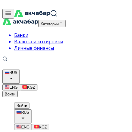
Категории
Банки
Валюта и котировки
Личные финансы
RUS
ENG
KGZ
Войти
Войти
RUS
ENG
KGZ