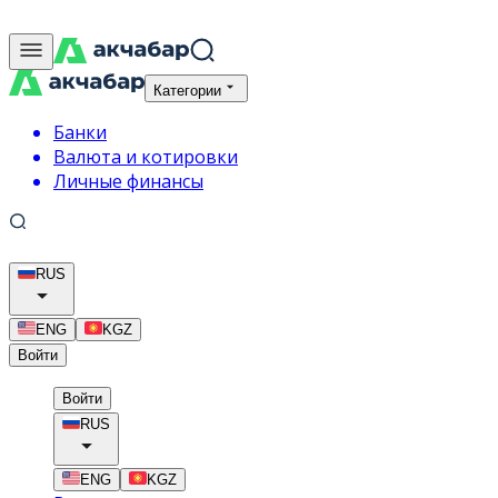
Категории
Банки
Валюта и котировки
Личные финансы
RUS
ENG
KGZ
Войти
Войти
RUS
ENG
KGZ