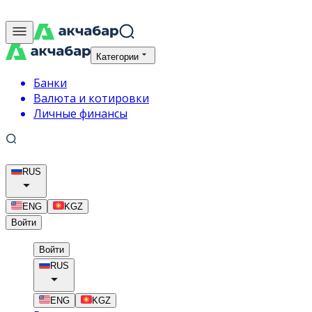
Категории
Банки
Валюта и котировки
Личные финансы
RUS
ENG
KGZ
Войти
Войти
RUS
ENG
KGZ