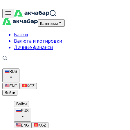
Категории
Банки
Валюта и котировки
Личные финансы
RUS
ENG
KGZ
Войти
Войти
RUS
ENG
KGZ