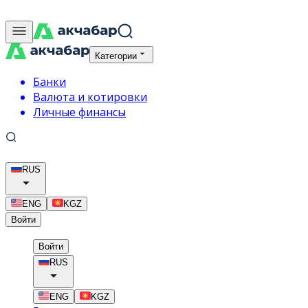
Категории
Банки
Валюта и котировки
Личные финансы
RUS
ENG
KGZ
Войти
Войти
RUS
ENG
KGZ