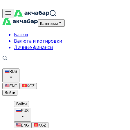
Категории
Банки
Валюта и котировки
Личные финансы
RUS
ENG
KGZ
Войти
Войти
RUS
ENG
KGZ