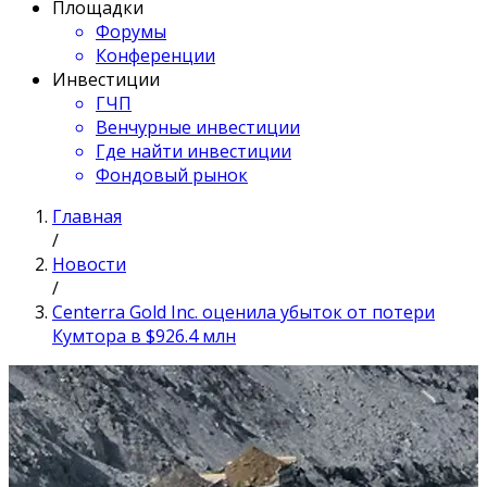
Площадки
Форумы
Конференции
Инвестиции
ГЧП
Венчурные инвестиции
Где найти инвестиции
Фондовый рынок
Главная
/
Новости
/
Centerra Gold Inc. оценила убыток от потери
Кумтора в $926.4 млн