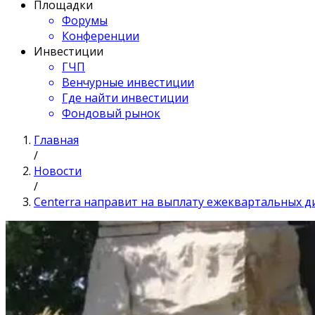
Площадки
Форумы
Конференции
Инвестиции
ГЧП
Венчурные инвестиции
Где найти инвестиции
Фондовый рынок
Главная
/
Новости
/
Centerra направит на выплату ежеквартальных д