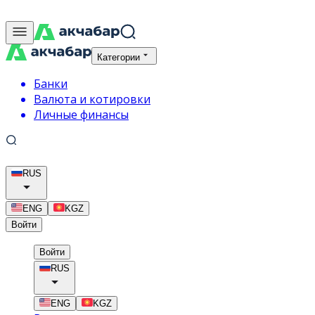
Категории
Банки
Валюта и котировки
Личные финансы
RUS
ENG
KGZ
Войти
Войти
RUS
ENG
KGZ