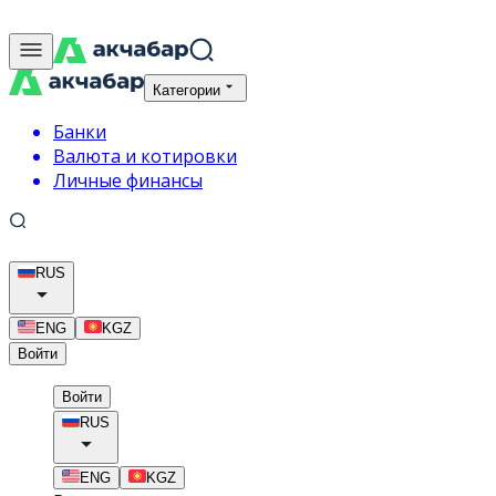
Категории
Банки
Валюта и котировки
Личные финансы
RUS
ENG
KGZ
Войти
Войти
RUS
ENG
KGZ