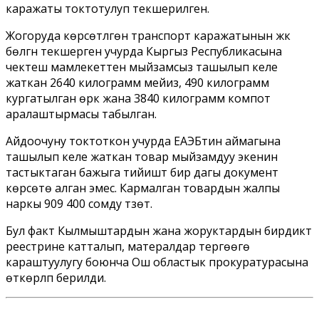
каражаты токтотулуп текшерилген.
Жогоруда көрсөтүлгөн транспорт каражатынын жүк
бөлүгүн текшерген учурда Кыргыз Республикасына
чектеш мамлекеттен мыйзамсыз ташылып келе
жаткан 2640 килограмм мейиз, 490 килограмм
кургатылган өрүк жана 3840 килограмм компот
аралаштырмасы табылган.
Айдоочуну токтоткон учурда ЕАЭБтин аймагына
ташылып келе жаткан товар мыйзамдуу экенин
тастыктаган бажыга тийиштүү бир дагы документ
көрсөтө алган эмес. Кармалган товардын жалпы
наркы 909 400 сомду түзөт.
Бул факт Кылмыштардын жана жоруктардын бирдиктүү
реестрине катталып, матералдар тергөөгө
караштуулугу боюнча Ош областык прокуратурасына
өткөрүлүп берилди.