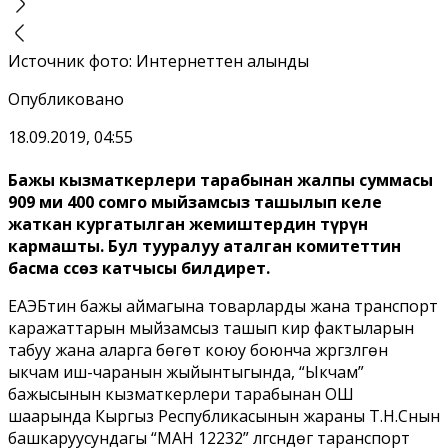
Источник фото
:
Интернеттен алынды
Опубликовано
18.09.2019, 04:55
Бажы кызматкерлери тарабынан жалпы суммасы
909 миң 400 сомго мыйзамсыз ташылып келе
жаткан кургатылган жемиштердин түрүн
кармашты. Бул тууралуу аталган комитеттин
басма ссөз катчысы билдирет.
ЕАЭБтин бажы аймагына товарларды жана транспорт
каражаттарын мыйзамсыз ташып кирүү фактыларын
табуу жана аларга бөгөт коюу боюнча жүргүзүлгөн
ыкчам иш-чаранын жыйынтыгында, “Ыкчам”
бажысынын кызматкерлери тарабынан ОШ
шаарында Кыргыз Республикасынын жараны Т.Н.Снын
башкаруусундагы “МАН 12232” үлгүсүндөгү таранспорт