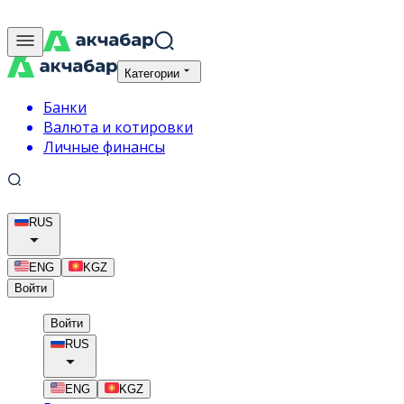
Категории
Банки
Валюта и котировки
Личные финансы
RUS
ENG
KGZ
Войти
Войти
RUS
ENG
KGZ