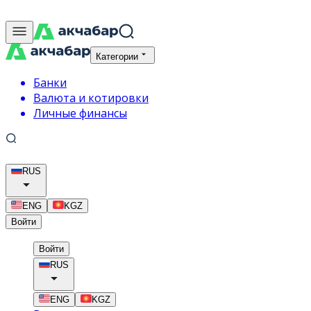
Категории
Банки
Валюта и котировки
Личные финансы
RUS
ENG
KGZ
Войти
Войти
RUS
ENG
KGZ