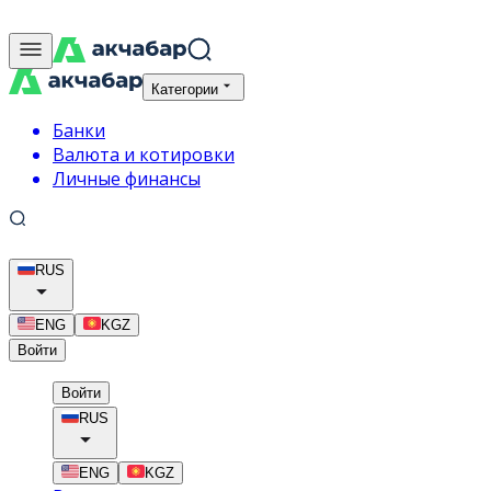
Категории
Банки
Валюта и котировки
Личные финансы
RUS
ENG
KGZ
Войти
Войти
RUS
ENG
KGZ