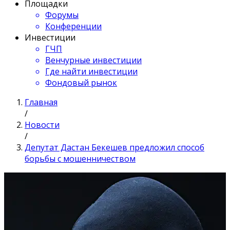
Площадки
Форумы
Конференции
Инвестиции
ГЧП
Венчурные инвестиции
Где найти инвестиции
Фондовый рынок
Главная
/
Новости
/
Депутат Дастан Бекешев предложил способ
борьбы с мошенничеством