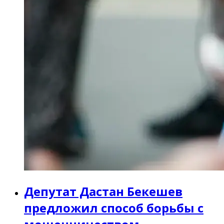
Депутат Дастан Бекешев
предложил способ борьбы с