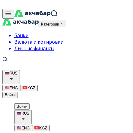
Категории
Банки
Валюта и котировки
Личные финансы
RUS
ENG
KGZ
Войти
Войти
RUS
ENG
KGZ