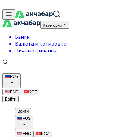
Категории
Банки
Валюта и котировки
Личные финансы
RUS
ENG
KGZ
Войти
Войти
RUS
ENG
KGZ