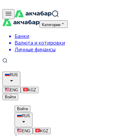
Категории
Банки
Валюта и котировки
Личные финансы
RUS
ENG
KGZ
Войти
Войти
RUS
ENG
KGZ