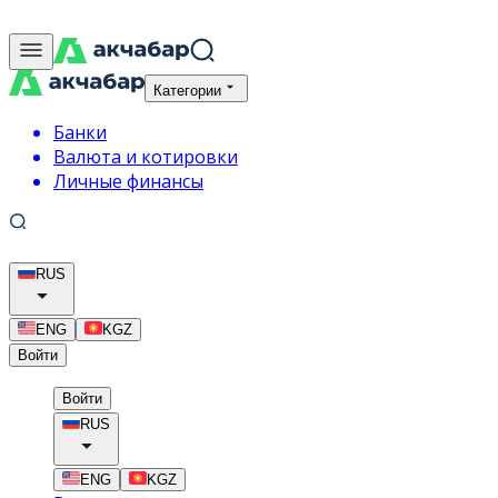
Категории
Банки
Валюта и котировки
Личные финансы
RUS
ENG
KGZ
Войти
Войти
RUS
ENG
KGZ