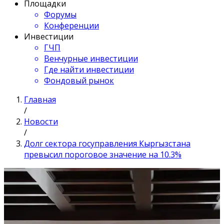
Площадки
Форумы
Конференции
Инвестиции
ГЧП
Венчурные инвестиции
Где найти инвестиции
Фондовый рынок
Главная
/
Новости
/
Долг сектора госуправления Кыргызстана
превысил пороговое значение на 10.3%