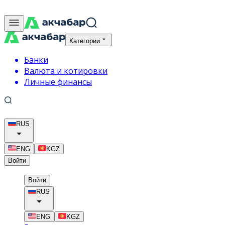
Категории
Банки
Валюта и котировки
Личные финансы
RUS
ENG
KGZ
Войти
Войти
RUS
ENG
KGZ