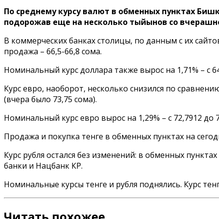
По среднему курсу валют в обменных пунктах Бишкек
подорожав еще на несколько тыйынов со вчерашне
В коммерческих банках столицы
, по данным с их сайт
продажа – 66,5-66,8 сома.
Номинальный курс доллара
также вырос на 1,71% – с 64
Курс евро, наоборот, несколько снизился по сравнени
(вчера было 73,75 сома).
Номинальный курс евро
вырос на 1,29% – с 72,7912 до 
Продажа и покупка
тенге
в обменных пунктах
на сегод
Курс рубля остался без изменений
: в обменных пунктах
банки и Нацбанк КР.
Номинальные курсы тенге и рубля
поднялись. Курс тенге
Читать похожее