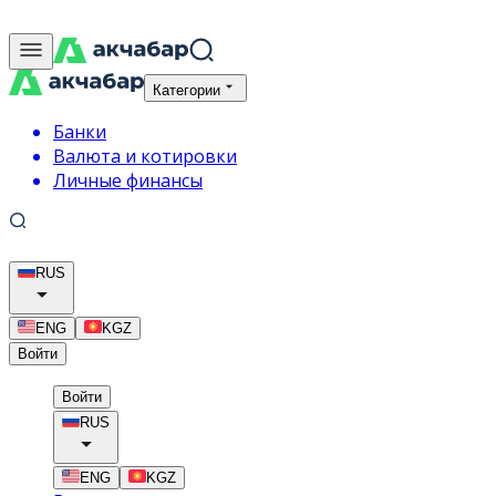
Категории
Банки
Валюта и котировки
Личные финансы
RUS
ENG
KGZ
Войти
Войти
RUS
ENG
KGZ