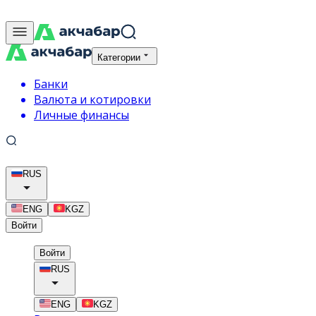
Категории
Банки
Валюта и котировки
Личные финансы
RUS
ENG
KGZ
Войти
Войти
RUS
ENG
KGZ