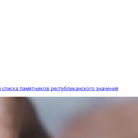
з списка памятников республиканского значения