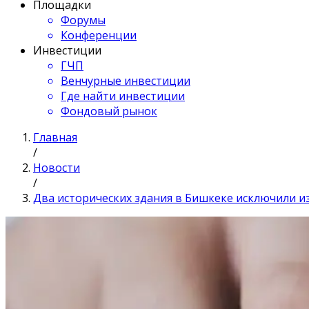
Площадки
Форумы
Конференции
Инвестиции
ГЧП
Венчурные инвестиции
Где найти инвестиции
Фондовый рынок
Главная
/
Новости
/
Два исторических здания в Бишкеке исключили и