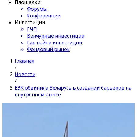
Площадки
Форумы
Конференции
Инвестиции
ГЧП
Венчурные инвестиции
Где найти инвестиции
Фондовый рынок
Главная
/
Новости
/
ЕЭК обвинила Беларусь в создании барьеров на
внутреннем рынке