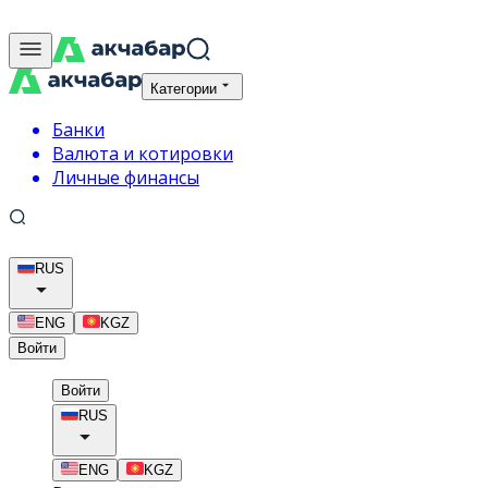
Категории
Банки
Валюта и котировки
Личные финансы
RUS
ENG
KGZ
Войти
Войти
RUS
ENG
KGZ