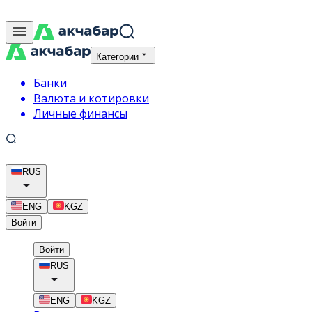
Категории
Банки
Валюта и котировки
Личные финансы
RUS
ENG
KGZ
Войти
Войти
RUS
ENG
KGZ