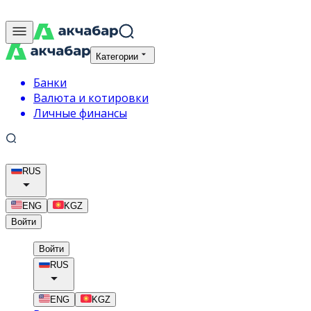
Категории
Банки
Валюта и котировки
Личные финансы
RUS
ENG
KGZ
Войти
Войти
RUS
ENG
KGZ