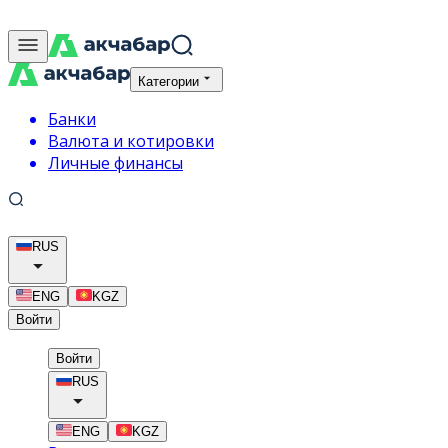
Категории
Банки
Валюта и котировки
Личные финансы
RUS
ENG
KGZ
Войти
Войти
RUS
ENG
KGZ