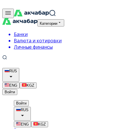
Категории
Банки
Валюта и котировки
Личные финансы
RUS
ENG
KGZ
Войти
Войти
RUS
ENG
KGZ