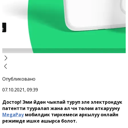
Опубликовано
07.10.2021, 09:39
Достор! Эми үйдөн чыкпай туруп эле электрондук
патентти тууралап жана ал үчүн төлөм аткарууну
MegaPay
мобилдик тиркемеси аркылуу онлайн
режимде ишке ашырса болот.