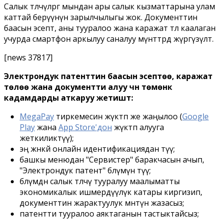
Салык төлөөчүлөргө мындан ары салык кызматтарына улам
каттай берүүнүн зарылчылыгы жок. Документтин
баасын эсептөө, аны тууралоо жана каражат төлөө каалаган
учурда смартфон аркылуу саналуу мүнөттөрдө жүргүзүлөт.
[news 37817]
Электрондук патенттин баасын эсептөө, каражат
төлөө жана документти алуу үчүн төмөнкү
кадамдарды аткаруу жетиштүү:
MegaPay
тиркемесин жүктөп же жаңылоо (
Google
Play
жана
App Store'дон
жүктөп алууга
жеткиликтүү);
эң жөнөкөй онлайн идентификациядан өтүү;
башкы менюдан "Сервистер" баракчасын ачып,
"Электрондук патент" бөлүмүнө өтүү;
бөлүмдөн салык төлөөчү тууралуу маалыматты
экономикалык ишмердүүлүк катары киргизип,
документтин жарактуулук мөөнөтүн жазасыз;
патентти тууралоо аяктаганын тастыктайсыз;