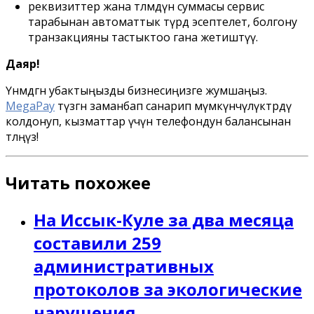
реквизиттер жана төлөмдүн суммасы сервис
тарабынан автоматтык түрдө эсептелет, болгону
транзакцияны тастыктоо гана жетиштүү.
Даяр!
Үнөмдөгөн убактыңызды бизнесиңизге жумшаңыз.
MegaPay
түзгөн заманбап санарип мүмкүнчүлүктөрдү
колдонуп, кызматтар үчүн телефондун балансынан
төлөңүз!
Читать похожее
На Иссык-Куле за два месяца
составили 259
административных
протоколов за экологические
нарушения