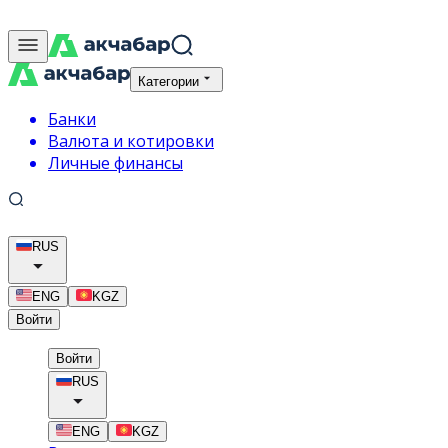
Категории
Банки
Валюта и котировки
Личные финансы
RUS
ENG
KGZ
Войти
Войти
RUS
ENG
KGZ