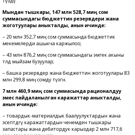
түздү.
Мындан тышкары, 147 млн 528,7 миң сом
суммасындагы бюджеттин резервдери жана
жоготуулары аныкталды, анын ичинде:
– 20 млн 352,7 миң сом суммасында бюджеттик
мекемелерди ашыкча каржылоо;
– 43 млн 876,2 миң сом суммасындагы эмгек акыны
төлөөдө мыйзам бузуулар;
– башка резервдер жана бюджеттин жоготуулары 83
млн 299,8 миң сомду түзгөн.
7 млн 460,9 миң сом суммасында рационалдуу
эмес пайдаланылган каражаттар аныкталды,
анын ичинде:
– товардык-материалдык баалуулуктардын жана
эсептөөдөгү каражаттардын ченемден тышкары
запастары жана дебитордук карыздар 2 млн 717,6