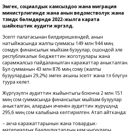
Эмгек, социалдык камсыздоо жана миграция
министрлигинде жана анын ведомстволук жана
түзүмдүк бөлүмдөрүндө 2022-жылга карата
шайкештик аудити жүргүзүлдү.
Эсептөө палатасынан билдиришкендей, анын
натыйжасында жалпы суммасы 149 млн 944 миң
сомдук финансылык мыйзам бузуулар, ошондой эле
республикалык бюджеттин жоготуулары жана
сарамжалсыз пайдаланылган каражаттар аныкталган.
Бул сумманын 43 млн 876 миң сому (жалпы
бузуулардын 29,2%) эмгек акыны эсептөө жана төлөө бөлүгүнө
туура келет.
Жүргүзүлгөн аудиттин жыйынтыгы боюнча 2 млн 151
миң сом суммасында финансылык мыйзам бузуулар
аныкталган, алардын ичинен аудиттин жүрүшүндө
295,6 миң сом калыбына келтирилген. Атап айтканда:
– акча каражаттарынын жана товардык-
материалдык баалуулуктардын кем чыгуулары,