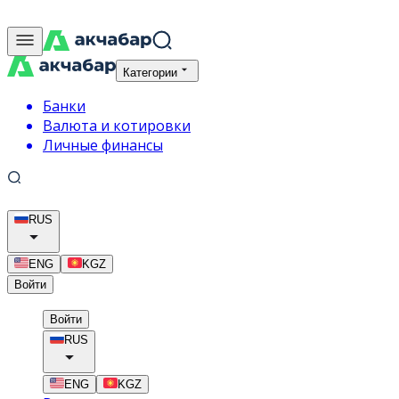
Категории
Банки
Валюта и котировки
Личные финансы
RUS
ENG
KGZ
Войти
Войти
RUS
ENG
KGZ