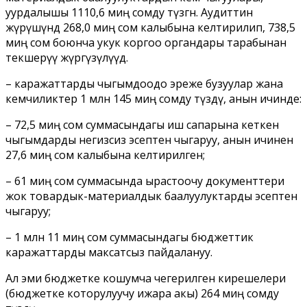
уурдалышы 1110,6 миң сомду түзгөн. Аудиттин
жүрүшүндө 268,0 миң сом калыбына келтирилип, 738,5
миң сом боюнча укук коргоо органдары тарабынан
текшерүү жүргүзүлүүдө.
– каражаттарды чыгымдоодо эреже бузуулар жана
кемчиликтер 1 млн 145 миң сомду түздү, анын ичинде:
– 72,5 миң сом суммасындагы иш сапарына кеткен
чыгымдарды негизсиз эсептен чыгаруу, анын ичинен
27,6 миң сом калыбына келтирилген;
– 61 миң сом суммасында ырастоочу документтери
жок товардык-материалдык баалуулуктарды эсептен
чыгаруу;
– 1 млн 11 миң сом суммасындагы бюджеттик
каражаттарды максатсыз пайдалануу.
Ал эми бюджетке кошумча чегерилген кирешелери
(бюджетке которулуучу ижара акы) 264 миң сомду