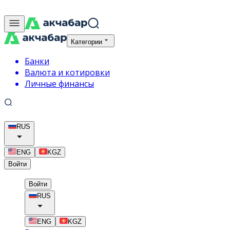
Категории
Банки
Валюта и котировки
Личные финансы
RUS
ENG
KGZ
Войти
Войти
RUS
ENG
KGZ