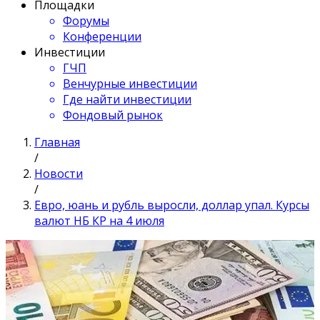
Площадки
Форумы
Конференции
Инвестиции
ГЧП
Венчурные инвестиции
Где найти инвестиции
Фондовый рынок
Главная
/
Новости
/
Евро, юань и рубль выросли, доллар упал. Курсы
валют НБ КР на 4 июля