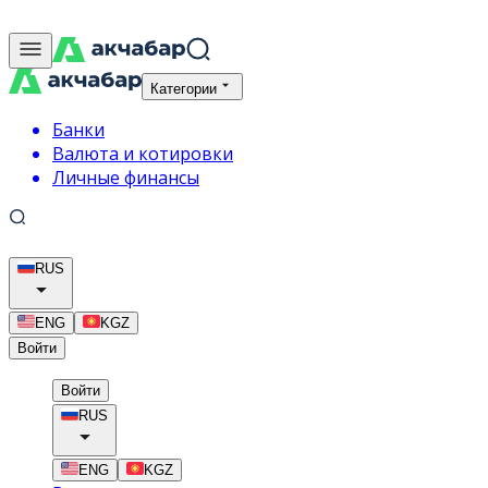
Категории
Банки
Валюта и котировки
Личные финансы
RUS
ENG
KGZ
Войти
Войти
RUS
ENG
KGZ