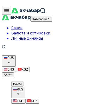
Категории
Банки
Валюта и котировки
Личные финансы
RUS
ENG
KGZ
Войти
Войти
RUS
ENG
KGZ