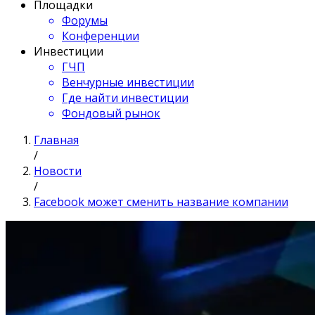
Площадки
Форумы
Конференции
Инвестиции
ГЧП
Венчурные инвестиции
Где найти инвестиции
Фондовый рынок
Главная
/
Новости
/
Facebook может сменить название компании