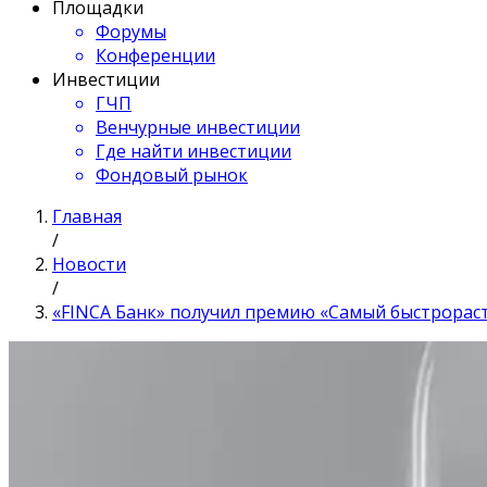
Площадки
Форумы
Конференции
Инвестиции
ГЧП
Венчурные инвестиции
Где найти инвестиции
Фондовый рынок
Главная
/
Новости
/
«FINCA Банк» получил премию «Самый быстрораст