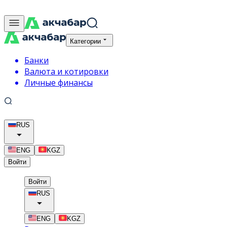
Категории
Банки
Валюта и котировки
Личные финансы
RUS
ENG
KGZ
Войти
Войти
RUS
ENG
KGZ