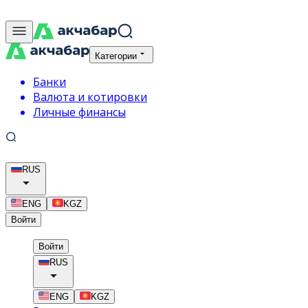
Категории
Банки
Валюта и котировки
Личные финансы
RUS
ENG
KGZ
Войти
Войти
RUS
ENG
KGZ