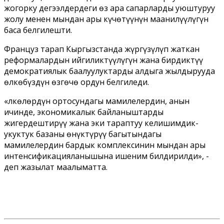
жогорку деңгээлдердеги өз ара сапарларды уюштуруу
жолу менен мындан ары күчөтүүнүн маанилүүлүгүн
баса белгилешти.
Француз тарап Кыргызстанда жүргүзүлүп жаткан
реформалардын ийгиликтүүлүгүн жана бирдиктүү
демократиялык баалуулуктарды алдыга жылдырууда
өлкөбүздүн өзгөчө ордун белгиледи.
«
Өлкөлөрдүн ортосундагы мамилелердин, анын
ичинде, экономикалык байланыштарды
жигердештирүү жана эки тараптуу келишимдик-
укуктук базаны өнүктүрүү багытындагы
мамилелердин бардык комплексинин мындан ары
интенсификацияланышына ишеним билдирилди
», -
деп жазылат маалыматта.