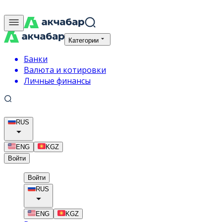
Категории
Банки
Валюта и котировки
Личные финансы
RUS
ENG
KGZ
Войти
Войти
RUS
ENG
KGZ