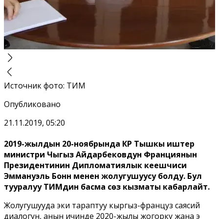
Источник фото
:
ТИМ
Опубликовано
21.11.2019, 05:20
2019-жылдын 20-ноябрында КР Тышкы иштер
министри Чыңгыз Айдарбековдун Франциянын
Президентинин Дипломатиялык кеңешчиси
Эммануэль Бонн менен жолугушуусу болду. Бул
тууралуу ТИМдин басма сөз кызматы кабарлайт.
Жолугушууда эки тараптуу кыргыз-француз саясий
диалогун, анын ичинде 2020-жылы жогорку жана эң