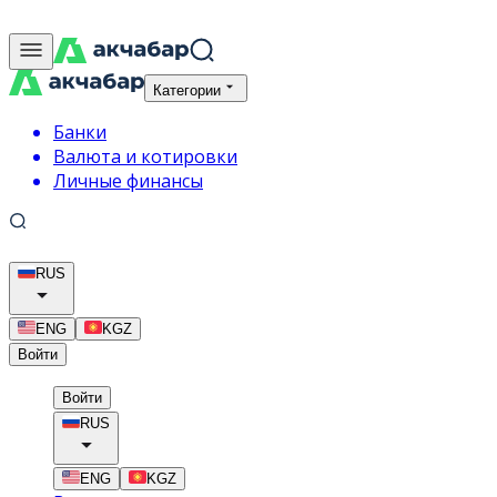
Категории
Банки
Валюта и котировки
Личные финансы
RUS
ENG
KGZ
Войти
Войти
RUS
ENG
KGZ