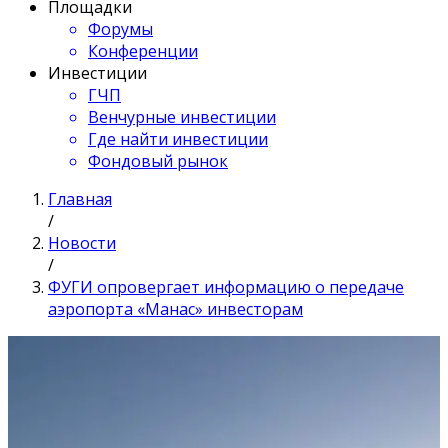
Площадки
Форумы
Конференции
Инвестиции
ГЧП
Венчурные инвестиции
Где найти инвестиции
Фондовый рынок
Главная
/
Новости
/
ФУГИ опровергает информацию о передаче
аэропорта «Манас» инвесторам