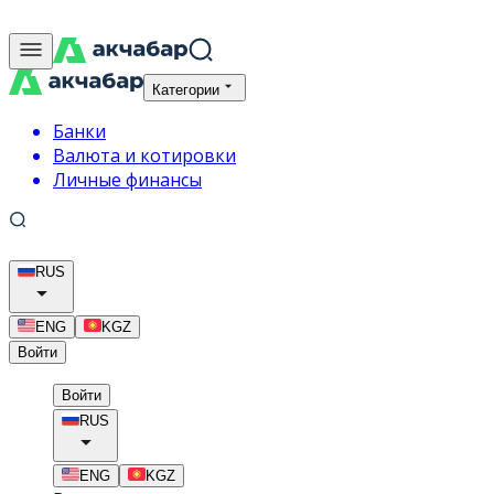
Категории
Банки
Валюта и котировки
Личные финансы
RUS
ENG
KGZ
Войти
Войти
RUS
ENG
KGZ