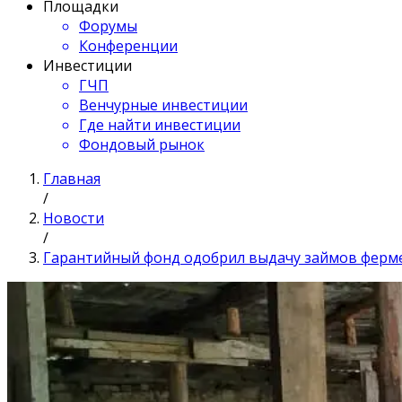
Площадки
Форумы
Конференции
Инвестиции
ГЧП
Венчурные инвестиции
Где найти инвестиции
Фондовый рынок
Главная
/
Новости
/
Гарантийный фонд одобрил выдачу займов ферм