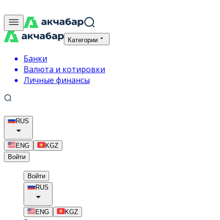
Категории
Банки
Валюта и котировки
Личные финансы
RUS
ENG
KGZ
Войти
Войти
RUS
ENG
KGZ