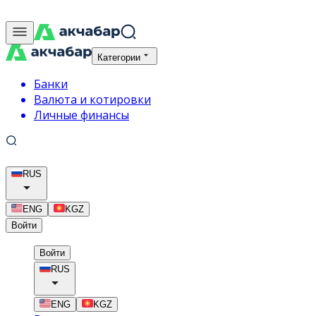
Категории
Банки
Валюта и котировки
Личные финансы
RUS
ENG
KGZ
Войти
Войти
RUS
ENG
KGZ