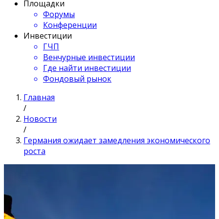
Площадки
Форумы
Конференции
Инвестиции
ГЧП
Венчурные инвестиции
Где найти инвестиции
Фондовый рынок
Главная
/
Новости
/
Германия ожидает замедления экономического
роста