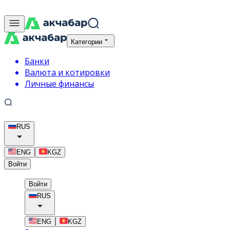
Категории
Банки
Валюта и котировки
Личные финансы
RUS
ENG
KGZ
Войти
Войти
RUS
ENG
KGZ