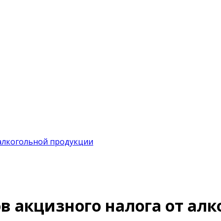
 алкогольной продукции
ов акцизного налога от ал