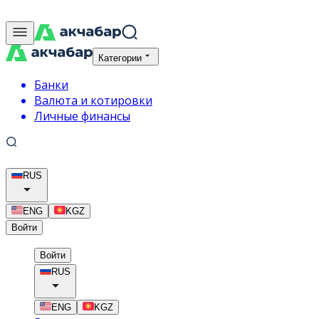
Категории
Банки
Валюта и котировки
Личные финансы
RUS
ENG
KGZ
Войти
Войти
RUS
ENG
KGZ