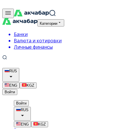
Категории
Банки
Валюта и котировки
Личные финансы
RUS
ENG
KGZ
Войти
Войти
RUS
ENG
KGZ