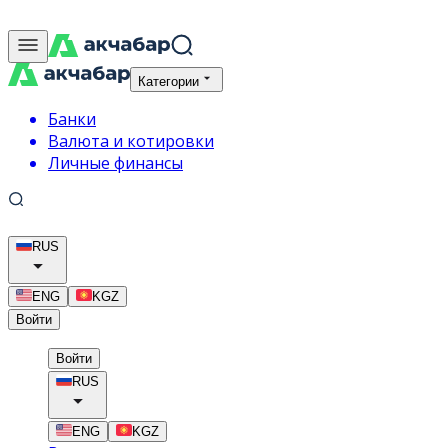
Категории
Банки
Валюта и котировки
Личные финансы
RUS
ENG
KGZ
Войти
Войти
RUS
ENG
KGZ