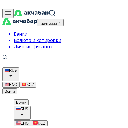
Категории
Банки
Валюта и котировки
Личные финансы
RUS
ENG
KGZ
Войти
Войти
RUS
ENG
KGZ