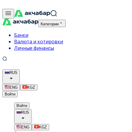
Категории
Банки
Валюта и котировки
Личные финансы
RUS
ENG
KGZ
Войти
Войти
RUS
ENG
KGZ