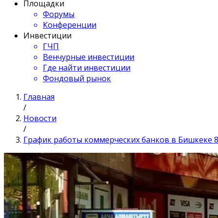
Площадки
Форумы
Конференции
Инвестиции
ГЧП
Венчурные инвестиции
Где найти инвестиции
Фондовый рынок
Главная
/
Новости
/
График работы коммерческих банков в Бишкеке 