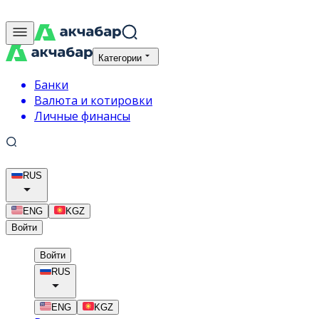
Категории
Банки
Валюта и котировки
Личные финансы
RUS
ENG
KGZ
Войти
Войти
RUS
ENG
KGZ