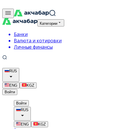
Категории
Банки
Валюта и котировки
Личные финансы
RUS
ENG
KGZ
Войти
Войти
RUS
ENG
KGZ