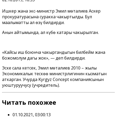
Ишкер жана экс-министр Эмил Үмөталиев Аскер
прокуратурасына суракка чакыртылды. Бул
маалыматты ал өзү билдирди.
Анын айтымында, ал күбө катары чакырылган.
«
Кайсы иш боюнча чакыргандыгын билбейм жана
божомолум дагы жок
», — деп билдирди.
Эске сала кетсек, Эмил Үмөталиев 2010 – жылы
Экономикалык тескөө министрлигинин кызматын
аткарган. Учурда Kyrgyz Concept компаниясынын
уюштуруучусу (учредитель).
Читать похожее
01.10.2021, 03:00:13