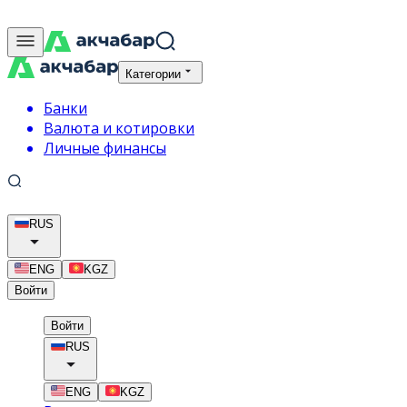
Категории
Банки
Валюта и котировки
Личные финансы
RUS
ENG
KGZ
Войти
Войти
RUS
ENG
KGZ