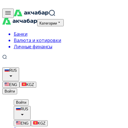
Категории
Банки
Валюта и котировки
Личные финансы
RUS
ENG
KGZ
Войти
Войти
RUS
ENG
KGZ